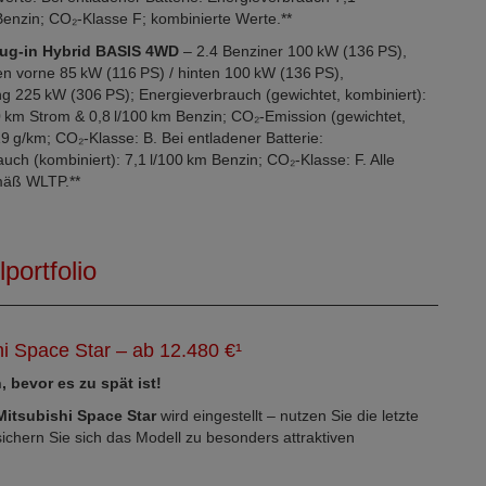
Benzin; CO₂-Klasse F; kombinierte Werte.**
lug-in Hybrid BASIS 4WD
– 2.4 Benziner 100 kW (136 PS),
n vorne 85 kW (116 PS) / hinten 100 kW (136 PS),
g 225 kW (306 PS); Energieverbrauch (gewichtet, kombiniert):
 km Strom & 0,8 l/100 km Benzin; CO₂-Emission (gewichtet,
19 g/km; CO₂-Klasse: B. Bei entladener Batterie:
uch (kombiniert): 7,1 l/100 km Benzin; CO₂-Klasse: F. Alle
äß WLTP.**
portfolio
hi Space Star – ab 12.480 €¹
, bevor es zu spät ist!
Mitsubishi Space Star
wird eingestellt – nutzen Sie die letzte
chern Sie sich das Modell zu besonders attraktiven