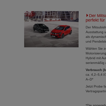
Der Mitsu
perfekt für
Der Mitsubis
Ausstattung u
als dynamische
und Pendelst
Wählen Sie z
Motorisierun
Hybrid mit Au
serienmäßig 
Verbrauch (
ca. 4,2–5,4 l
A–D*
Jetzt Probe f
Vertragspartn
*Die angegeb