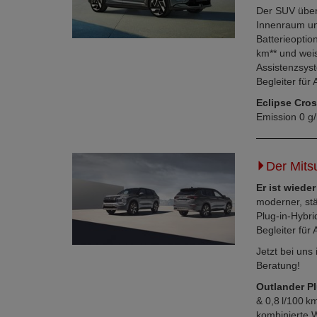
Der SUV über
Innenraum un
Batterieoptio
km** und weis
Assistenzsys
Begleiter für
Eclipse Cro
Emission 0 g
Der Mitsu
Er ist wieder
moderner, stä
Plug-in-Hybr
Begleiter für 
Jetzt bei uns
Beratung!
Outlander Pl
& 0,8 l/100 k
kombinierte W