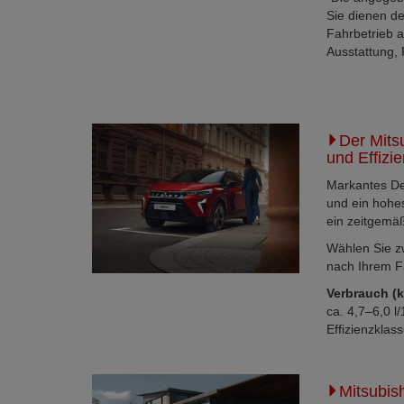
Sie dienen d
Fahrbetrieb 
Ausstattung,
Der Mits
und Effizi
Markantes De
und ein hohes
ein zeitgemäß
Wählen Sie zw
nach Ihrem Fa
Verbrauch (
ca. 4,7–6,0 l
Effizienzklas
Mitsubis