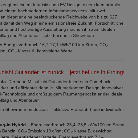
zeugt mit einem futuristischen EV-Design, einem komfortablen
d einem hochmodernen Infotainmentsystem. Mit zwei
nen bietet er eine beeindruckende Reichweite von bis zu 627
t damit den Weg in eine emissionsfreie Zukunft. Fortschrittliche
teme und hochwertige Ausstattung machen ihn zum idealen
 Alltag und Abenteuer – jetzt bei uns in Showroom.
ss
Energieverbrauch 16,7-17,1 kWh/100 km Strom; CO
-
2
/km; CO
-Klasse A; kombinierte Werte.
2
bishi Outlander ist zurück – jetzt bei uns in Erding!
 da
: Der neue Mitsubishi Outlander feiert sein Comeback –
rker und effizienter denn je. Mit markantem Design, innovativer
id-Technologie und großzügigem Raumangebot ist er der ideale
Alltag und Abenteuer.
 im Showroom entdecken – inklusive Probefahrt und individueller
ug-in Hybrid
– Energieverbrauch 23,4–23,5 kWh/100 km Strom
m Benzin; CO₂-Emission 19 g/km; CO₂-Klasse B; gewichtet
erte. Bei entladener Batterie: Energieverbrauch 7,1–