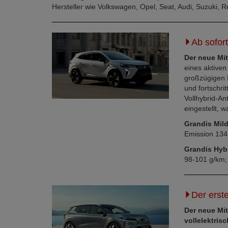
Hersteller wie Volkswagen, Opel, Seat, Audi, Suzuki, R
Ab sofor
Der neue Mi
eines aktive
großzügigen I
und fortschrit
Vollhybrid-Ant
eingestellt, 
Grandis Mil
Emission 134
Grandis Hyb
98-101 g/km
Der erst
Der neue Mit
vollelektris