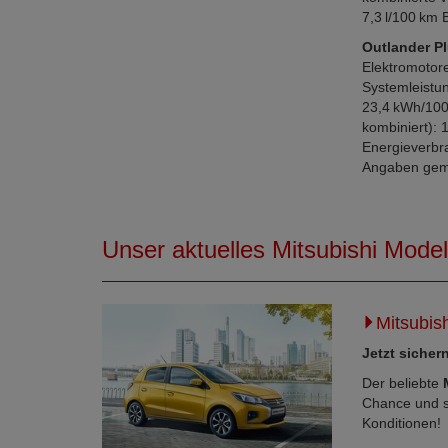
7,3 l/100 km 
Outlander P
Elektromotore
Systemleistun
23,4 kWh/100
kombiniert): 
Energieverbra
Angaben gem
Unser aktuelles Mitsubishi Modell
Mitsubis
Jetzt sichern
Der beliebte
Chance und si
Konditionen!