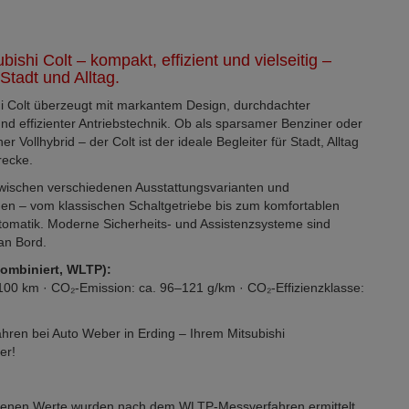
bishi Colt – kompakt, effizient und vielseitig –
 Stadt und Alltag.
hi Colt überzeugt mit markantem Design, durchdachter
nd effizienter Antriebstechnik. Ob als sparsamer Benziner oder
r Vollhybrid – der Colt ist der ideale Begleiter für Stadt, Alltag
recke.
wischen verschiedenen Ausstattungsvarianten und
gen – vom klassischen Schaltgetriebe bis zum komfortablen
tomatik. Moderne Sicherheits- und Assistenzsysteme sind
an Bord.
kombiniert, WLTP):
/100 km · CO₂-Emission: ca. 96–121 g/km · CO₂-Effizienzklasse:
ahren bei Auto Weber in Erding – Ihrem Mitsubishi
er!
enen Werte wurden nach dem WLTP-Messverfahren ermittelt.