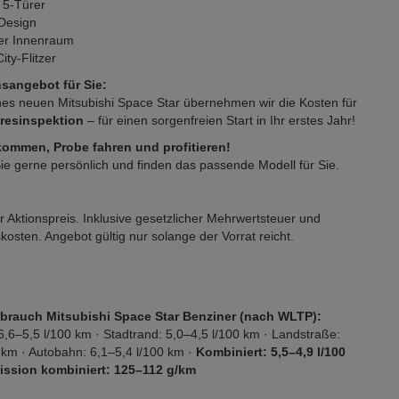
 5-Türer
 Design
er Innenraum
ty-Flitzer
sangebot für Sie:
nes neuen Mitsubishi Space Star übernehmen wir die Kosten für
hresinspektion
– für einen sorgenfreien Start in Ihr erstes Jahr!
kommen, Probe fahren und profitieren!
ie gerne persönlich und finden das passende Modell für Sie.
r Aktionspreis. Inklusive gesetzlicher Mehrwertsteuer und
osten. Angebot gültig nur solange der Vorrat reicht.
rbrauch Mitsubishi Space Star Benziner (nach WLTP):
6,6–5,5 l/100 km · Stadtrand: 5,0–4,5 l/100 km · Landstraße:
 km · Autobahn: 6,1–5,4 l/100 km ·
Kombiniert: 5,5–4,9 l/100
ission kombiniert: 125–112 g/km