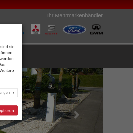
Ihr Mehrmarkenhändler
sind sie
 können
u werden
Das
 Weitere
lungen
eptieren