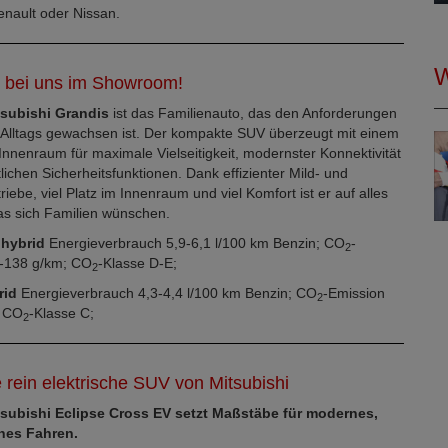
enault oder Nissan.
W
t bei uns im Showroom!
tsubishi Grandis
ist das Familienauto, das den Anforderungen
n Alltags gewachsen ist. Der kompakte SUV überzeugt mit einem
nnenraum für maximale Vielseitigkeit, modernster Konnektivität
tlichen Sicherheitsfunktionen. Dank effizienter Mild- und
riebe, viel Platz im Innenraum und viel Komfort ist er auf alles
was sich Familien wünschen.
dhybrid
Energieverbrauch 5,9-6,1 l/100 km Benzin; CO
-
2
-138 g/km; CO
-Klasse D-E;
2
rid
Energieverbrauch 4,3-4,4 l/100 km Benzin; CO
-Emission
2
; CO
-Klasse C;
2
e rein elektrische SUV von Mitsubishi
subishi Eclipse Cross EV setzt Maßstäbe für modernes,
ches Fahren.