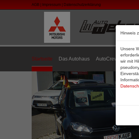
AGB
|
Impressum
|
Datenschutzerklärung
Hinweis 
Unsere W
erforderl
Startseite
Das Autohaus
AutoCrew
Fahrz
wir mit H
pseudony
Einverstä
Informati
Datensch