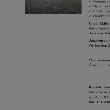
✓ Kompakter
✓ Stylisches
✓ Großzügig
✓ Wendiger Ci
Unser Aktion
Beim Kauf ei
die
erste Ja
Jetzt vorbei
Wir beraten S
¹ Hausinterne
Überführungsk
Kraftstoffve
Kurzstrecke: 
4,7–4,3 l/100
km · CO₂-Em