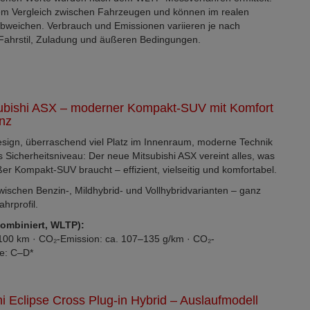
em Vergleich zwischen Fahrzeugen und können im realen
abweichen. Verbrauch und Emissionen variieren je nach
 Fahrstil, Zuladung und äußeren Bedingungen.
ubishi ASX – moderner Kompakt-SUV mit Komfort
enz
sign, überraschend viel Platz im Innenraum, moderne Technik
 Sicherheitsniveau: Der neue Mitsubishi ASX vereint alles, was
er Kompakt-SUV braucht – effizient, vielseitig und komfortabel.
ischen Benzin-, Mildhybrid- und Vollhybridvarianten – ganz
hrprofil.
kombiniert, WLTP):
/100 km · CO₂-Emission: ca. 107–135 g/km · CO₂-
se: C–D*
hi Eclipse Cross Plug-in Hybrid – Auslaufmodell